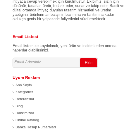
ihtiyaca cevap verebilmek için kurulmustur. Ekibimiz, sizin için
düsünür, tasarlar, üretir, tedarik eder, sunar ve takip eder. Basili ve
dijital ortamda ihtiyaç duyulan tasarim hizmetleri ve üretim
yaptiginiz ürünlerin ambalajinin basimina ve tanitimina kadar
oldukça genis bir yelpazede faliyetlerini sürdürmektedir.
Email Listesi
Email listemize kaydolarak, yeni ürün ve indirimlerden anında
haberdar olabilirsiniz!.
Ekle
Uyum Reklam
Ana Sayfa
Kategoriler
Referanslar
Blog
Hakkımızda
Online Katalog
Banka Hesap Numaraları