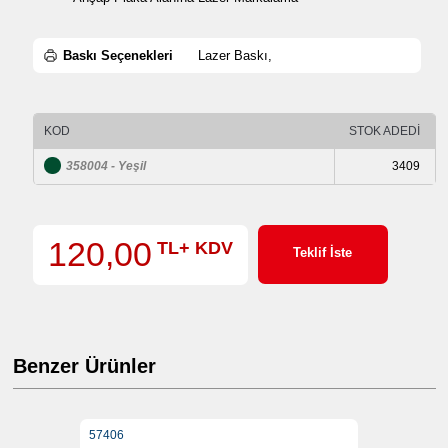
Baskı Seçenekleri
Lazer Baskı,
KOD
STOK ADEDİ
358004 - Yeşil
3409
120,00
TL+ KDV
Teklif İste
Benzer Ürünler
57406