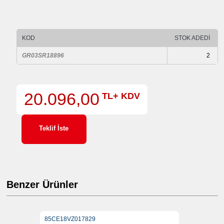
KOD
STOK ADEDİ
GR03SR18896
2
20.096,00
TL+ KDV
Teklif İste
Benzer Ürünler
85CE18VZ017829