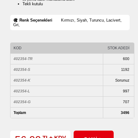
Tekli kutulu
Renk Seçenekleri
Kırmızı, Siyah, Turuncu, Lacivert,
Gri,
KOD
STOK ADEDİ
402354-TR
600
402354-S
1192
402354-K
Sorunuz
402354-L
997
402354-G
707
Toplam
3496
TL+ KDV