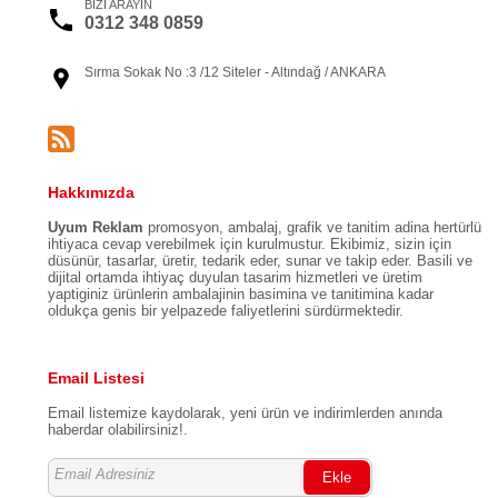
BİZİ ARAYIN
0312 348 0859
Sırma Sokak No :3 /12 Siteler - Altındağ / ANKARA
Hakkımızda
Uyum Reklam
promosyon, ambalaj, grafik ve tanitim adina hertürlü
ihtiyaca cevap verebilmek için kurulmustur. Ekibimiz, sizin için
düsünür, tasarlar, üretir, tedarik eder, sunar ve takip eder. Basili ve
dijital ortamda ihtiyaç duyulan tasarim hizmetleri ve üretim
yaptiginiz ürünlerin ambalajinin basimina ve tanitimina kadar
oldukça genis bir yelpazede faliyetlerini sürdürmektedir.
Email Listesi
Email listemize kaydolarak, yeni ürün ve indirimlerden anında
haberdar olabilirsiniz!.
Ekle