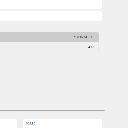
STOK ADEDİ
412
40534