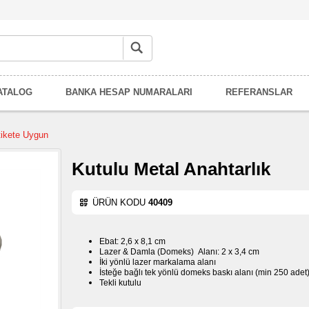
ATALOG
BANKA HESAP NUMARALARI
REFERANSLAR
ikete Uygun
Kutulu Metal Anahtarlık
ÜRÜN KODU
40409
Ebat: 2,6 x 8,1 cm
Lazer & Damla (Domeks) Alanı: 2 x 3,4 cm
İki yönlü lazer markalama alanı
İsteğe bağlı tek yönlü domeks baskı alanı (min 250 adet
Tekli kutulu