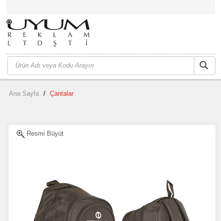
Ana Sayfa
/
Çantalar
Resmi Büyüt