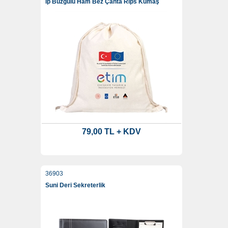
İp Büzgülü Ham Bez Çanta Rips Kumaş
79,00 TL + KDV
36903
Suni Deri Sekreterlik