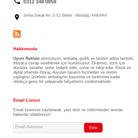
0312 348 0859
Sırma Sokak No :3 /12 Siteler - Altındağ / ANKARA
Hakkımızda
Uyum Reklam
promosyon, ambalaj, grafik ve tanitim adina hertürlü
ihtiyaca cevap verebilmek için kurulmustur. Ekibimiz, sizin için
düsünür, tasarlar, üretir, tedarik eder, sunar ve takip eder. Basili ve
dijital ortamda ihtiyaç duyulan tasarim hizmetleri ve üretim
yaptiginiz ürünlerin ambalajinin basimina ve tanitimina kadar
oldukça genis bir yelpazede faliyetlerini sürdürmektedir.
Email Listesi
Email listemize kaydolarak, yeni ürün ve indirimlerden anında
haberdar olabilirsiniz!.
Ekle