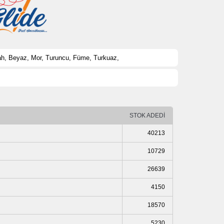
yah, Beyaz, Mor, Turuncu, Füme, Turkuaz,
STOK ADEDİ
40213
10729
26639
4150
18570
5230