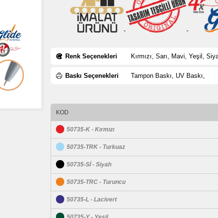
-
-
Renk Seçenekleri
Kırmızı, Sarı, Mavi, Yeşil, Si
Baskı Seçenekleri
Tampon Baskı, UV Baskı,
KOD
50735-K - Kırmızı
50735-TRK - Turkuaz
50735-Sİ - Siyah
50735-TRC - Turuncu
50735-L - Lacivert
50735-Y - Yeşil