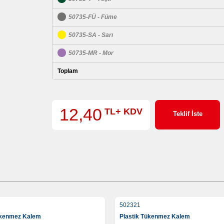
50735-FÜ - Füme
50735-SA - Sarı
50735-MR - Mor
Toplam
12,40
TL+ KDV
Teklif İste
502321
ükenmez Kalem
Plastik Tükenmez Kalem