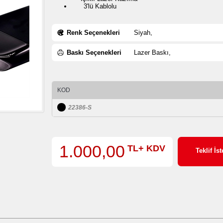
3'lü Kablolu
Renk Seçenekleri
Siyah,
Baskı Seçenekleri
Lazer Baskı,
KOD
22386-S
1.000,00
TL+ KDV
Teklif İst