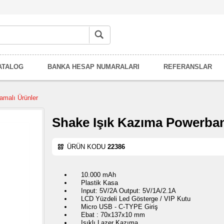
ATALOG
BANKA HESAP NUMARALARI
REFERANSLAR
amalı Ürünler
Shake Işık Kazıma Powerba
ÜRÜN KODU
22386
10.000 mAh
Plastik Kasa
Input: 5V/2A Output: 5V/1A/2.1A
LCD Yüzdeli Led Gösterge / VIP Kutu
Micro USB - C-TYPE Giriş
Ebat : 70x137x10 mm
Işıklı Lazer Kazıma