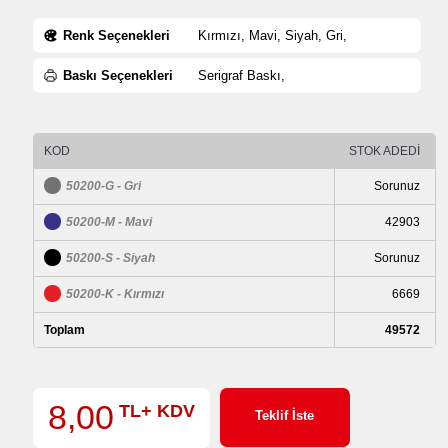
Renk Seçenekleri
Kırmızı, Mavi, Siyah, Gri,
Baskı Seçenekleri
Serigraf Baskı,
KOD
STOK ADEDİ
50200-G - Gri
Sorunuz
50200-M - Mavi
42903
50200-S - Siyah
Sorunuz
50200-K - Kırmızı
6669
Toplam
49572
8,00
TL+ KDV
Teklif İste