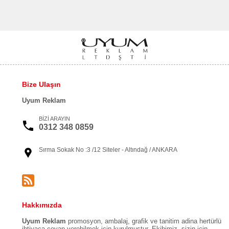
Bize Ulaşın
Uyum Reklam
BİZİ ARAYIN
0312 348 0859
Sırma Sokak No :3 /12 Siteler - Altındağ / ANKARA
Hakkımızda
Uyum Reklam
promosyon, ambalaj, grafik ve tanitim adina hertürlü
ihtiyaca cevap verebilmek için kurulmustur. Ekibimiz, sizin için