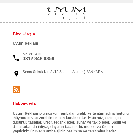
Bize Ulaşın
Uyum Reklam
BİZİ ARAYIN
0312 348 0859
Sırma Sokak No :3 /12 Siteler - Altındağ / ANKARA
Hakkımızda
Uyum Reklam
promosyon, ambalaj, grafik ve tanitim adina hertürlü
ihtiyaca cevap verebilmek için kurulmustur. Ekibimiz, sizin için
düsünür, tasarlar, üretir, tedarik eder, sunar ve takip eder. Basili ve
dijital ortamda ihtiyaç duyulan tasarim hizmetleri ve üretim
yaptiginiz ürünlerin ambalajinin basimina ve tanitimina kadar