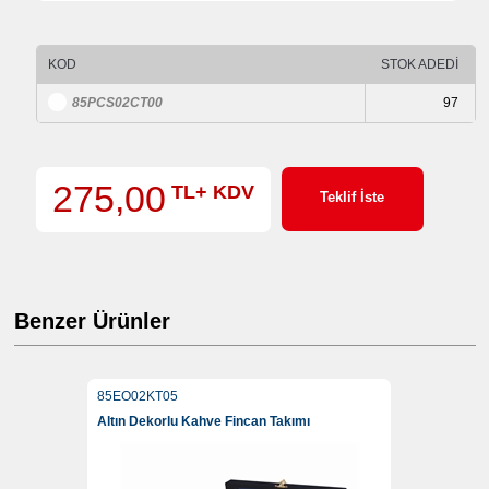
KOD
STOK ADEDİ
85PCS02CT00
97
275,00
TL+ KDV
Teklif İste
Benzer Ürünler
85EO02KT05
Altın Dekorlu Kahve Fincan Takımı