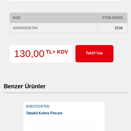
KOD
STOK ADEDİ
85NRN02KT00
2538
130,00
TL+ KDV
Teklif İste
Benzer Ürünler
85BST02KT00
Tabaklı Kahve Fincanı