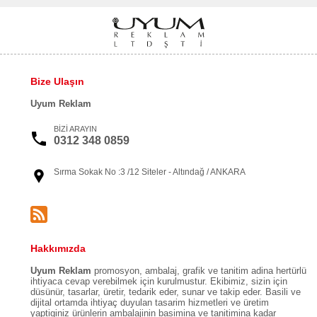
Bize Ulaşın
Uyum Reklam
BİZİ ARAYIN
0312 348 0859
Sırma Sokak No :3 /12 Siteler - Altındağ / ANKARA
Hakkımızda
Uyum Reklam
promosyon, ambalaj, grafik ve tanitim adina hertürlü
ihtiyaca cevap verebilmek için kurulmustur. Ekibimiz, sizin için
düsünür, tasarlar, üretir, tedarik eder, sunar ve takip eder. Basili ve
dijital ortamda ihtiyaç duyulan tasarim hizmetleri ve üretim
yaptiginiz ürünlerin ambalajinin basimina ve tanitimina kadar