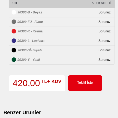
KOD
STOK ADEDİ
90300-B - Beyaz
Sorunuz
90300-FÜ - Füme
Sorunuz
90300-K - Kırmızı
Sorunuz
90300-L - Lacivert
Sorunuz
90300-Sİ - Siyah
Sorunuz
90300-Y - Yeşil
Sorunuz
420,00
TL+ KDV
Teklif İste
Benzer Ürünler