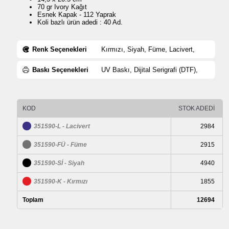
70 gr Ivory Kağıt
Esnek Kapak - 112 Yaprak
Koli bazlı ürün adedi : 40 Ad.
Renk Seçenekleri
Kırmızı, Siyah, Füme, Lacivert,
Baskı Seçenekleri
UV Baskı, Dijital Serigrafi (DTF),
KOD
STOK ADEDİ
351590-L - Lacivert
2984
351590-FÜ - Füme
2915
351590-Sİ - Siyah
4940
351590-K - Kırmızı
1855
Toplam
12694