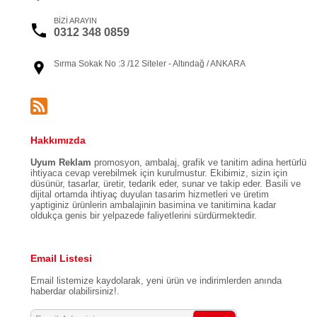
BİZİ ARAYIN
0312 348 0859
Sırma Sokak No :3 /12 Siteler - Altındağ / ANKARA
Hakkımızda
Uyum Reklam
promosyon, ambalaj, grafik ve tanitim adina hertürlü
ihtiyaca cevap verebilmek için kurulmustur. Ekibimiz, sizin için
düsünür, tasarlar, üretir, tedarik eder, sunar ve takip eder. Basili ve
dijital ortamda ihtiyaç duyulan tasarim hizmetleri ve üretim
yaptiginiz ürünlerin ambalajinin basimina ve tanitimina kadar
oldukça genis bir yelpazede faliyetlerini sürdürmektedir.
Email Listesi
Email listemize kaydolarak, yeni ürün ve indirimlerden anında
haberdar olabilirsiniz!.