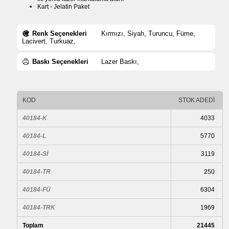
Kart - Jelatin Paket
Renk Seçenekleri
Kırmızı, Siyah, Turuncu, Füme,
Lacivert, Turkuaz,
Baskı Seçenekleri
Lazer Baskı,
KOD
STOK ADEDİ
40184-K
4033
40184-L
5770
40184-Sİ
3119
40184-TR
250
40184-FÜ
6304
40184-TRK
1969
Toplam
21445