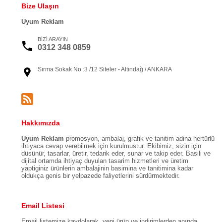
Bize Ulaşın
Uyum Reklam
BİZİ ARAYIN
0312 348 0859
Sırma Sokak No :3 /12 Siteler - Altındağ / ANKARA
Hakkımızda
Uyum Reklam
promosyon, ambalaj, grafik ve tanitim adina hertürlü
ihtiyaca cevap verebilmek için kurulmustur. Ekibimiz, sizin için
düsünür, tasarlar, üretir, tedarik eder, sunar ve takip eder. Basili ve
dijital ortamda ihtiyaç duyulan tasarim hizmetleri ve üretim
yaptiginiz ürünlerin ambalajinin basimina ve tanitimina kadar
oldukça genis bir yelpazede faliyetlerini sürdürmektedir.
Email Listesi
Email listemize kaydolarak, yeni ürün ve indirimlerden anında