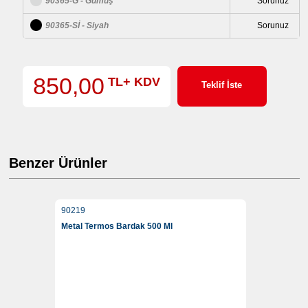
90365-G - Gümüş
Sorunuz
90365-Sİ - Siyah
Sorunuz
850,00
TL+ KDV
Teklif İste
Benzer Ürünler
90219
Metal Termos Bardak 500 Ml