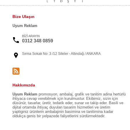
Bize Ulaşın
Uyum Reklam
BİZİ ARAYIN
0312 348 0859
Sırma Sokak No :3 /12 Siteler - Altındağ / ANKARA
Hakkımızda
Uyum Reklam
promosyon, ambalaj, grafik ve tanitim adina hertürlü
ihtiyaca cevap verebilmek için kurulmustur. Ekibimiz, sizin için
düsünür, tasarlar, üretir, tedarik eder, sunar ve takip eder. Basili ve
dijital ortamda ihtiyaç duyulan tasarim hizmetleri ve üretim
yaptiginiz ürünlerin ambalajinin basimina ve tanitimina kadar
oldukça genis bir yelpazede faliyetlerini sürdürmektedir.