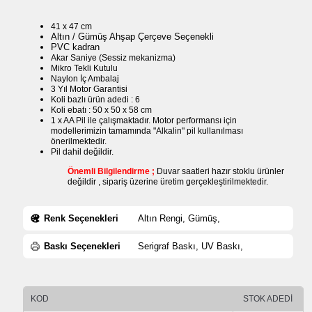
41 x 47 cm
Altın / Gümüş Ahşap Çerçeve Seçenekli
PVC kadran
Akar Saniye (Sessiz mekanizma)
Mikro Tekli Kutulu
Naylon İç Ambalaj
3 Yıl Motor Garantisi
Koli bazlı ürün adedi : 6
Koli ebatı : 50 x 50 x 58 cm
1 x AA Pil ile çalışmaktadır. Motor performansı için
modellerimizin tamamında "Alkalin" pil kullanılması
önerilmektedir.
Pil dahil değildir.
Önemli Bilgilendirme ;
Duvar saatleri hazır stoklu ürünler
değildir , sipariş üzerine üretim gerçekleştirilmektedir.
Renk Seçenekleri
Altın Rengi, Gümüş,
Baskı Seçenekleri
Serigraf Baskı, UV Baskı,
KOD
STOK ADEDİ