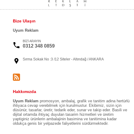
Bize Ulaşın
Uyum Reklam
BİZİ ARAYIN
0312 348 0859
Sırma Sokak No :3 /12 Siteler - Altındağ / ANKARA
Hakkımızda
Uyum Reklam
promosyon, ambalaj, grafik ve tanitim adina hertürlü
ihtiyaca cevap verebilmek için kurulmustur. Ekibimiz, sizin için
düsünür, tasarlar, üretir, tedarik eder, sunar ve takip eder. Basili ve
dijital ortamda ihtiyaç duyulan tasarim hizmetleri ve üretim
yaptiginiz ürünlerin ambalajinin basimina ve tanitimina kadar
oldukça genis bir yelpazede faliyetlerini sürdürmektedir.