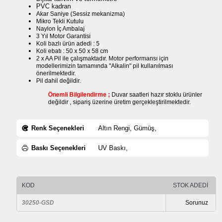
PVC kadran
Akar Saniye (Sessiz mekanizma)
Mikro Tekli Kutulu
Naylon İç Ambalaj
3 Yıl Motor Garantisi
Koli bazlı ürün adedi : 5
Koli ebatı : 50 x 50 x 58 cm
2 x AA Pil ile çalışmaktadır. Motor performansı için
modellerimizin tamamında "Alkalin" pil kullanılması
önerilmektedir.
Pil dahil değildir.
Önemli Bilgilendirme ;
Duvar saatleri hazır stoklu ürünler
değildir , sipariş üzerine üretim gerçekleştirilmektedir.
Renk Seçenekleri
Altın Rengi, Gümüş,
Baskı Seçenekleri
UV Baskı,
KOD
STOK ADEDİ
30250-GSD
Sorunuz