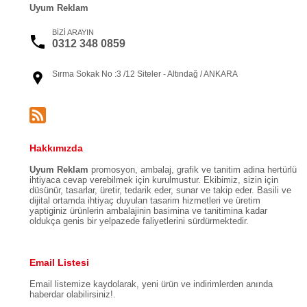
Uyum Reklam
BİZİ ARAYIN
0312 348 0859
Sırma Sokak No :3 /12 Siteler - Altındağ / ANKARA
Hakkımızda
Uyum Reklam
promosyon, ambalaj, grafik ve tanitim adina hertürlü
ihtiyaca cevap verebilmek için kurulmustur. Ekibimiz, sizin için
düsünür, tasarlar, üretir, tedarik eder, sunar ve takip eder. Basili ve
dijital ortamda ihtiyaç duyulan tasarim hizmetleri ve üretim
yaptiginiz ürünlerin ambalajinin basimina ve tanitimina kadar
oldukça genis bir yelpazede faliyetlerini sürdürmektedir.
Email Listesi
Email listemize kaydolarak, yeni ürün ve indirimlerden anında
haberdar olabilirsiniz!.