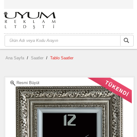
Ana Sayfa
/
Saatler
/
Tablo Saatler
Resmi Büyüt