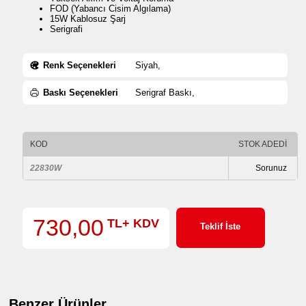
FOD (Yabancı Cisim Algılama)
15W Kablosuz Şarj
Serigrafi
Renk Seçenekleri
Siyah,
Baskı Seçenekleri
Serigraf Baskı,
KOD
STOK ADEDİ
22830W
Sorunuz
730,00
TL+ KDV
Teklif İste
Benzer Ürünler